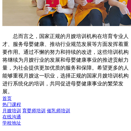
总而言之，国家正规的月嫂培训机构在培育专业人
才、服务母婴健康、推动行业规范发展等方面发挥着重
要作用。通过不懈的努力和持续的改进，这些培训机构
将继续为月嫂行业的发展和母婴健康事业的推进贡献力
量，为社会提供更加优质的服务和保障。希望更多的人
能够重视月嫂这一职业，选择正规的国家月嫂培训机构
进行系统化的培训，共同促进母婴健康事业的繁荣发
展。
首页
热门课程
月嫂培训
育婴师培训
催乳师培训
在线沟通
学校地址