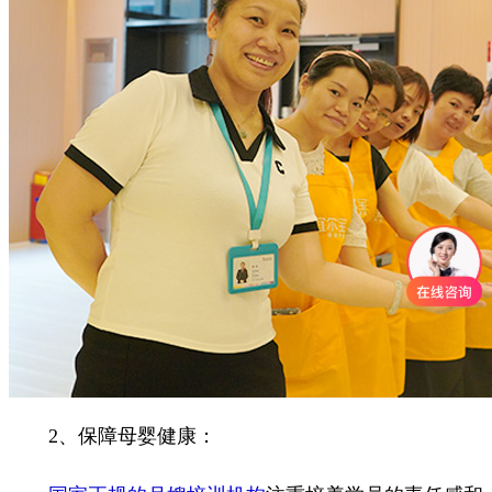
2、保障母婴健康：