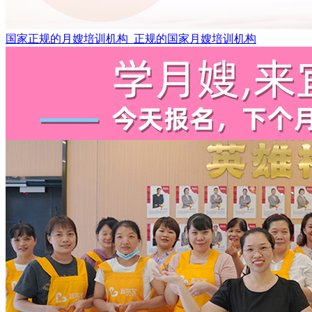
国家正规的月嫂培训机构_正规的国家月嫂培训机构